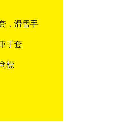
套，滑雪手
車手套
商標